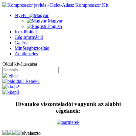
Nyelv:
Magyar
English
Kezdőoldal
Céginformáció
Galéria
Minőségbiztosítás
Adatkezelés
Oldal kiválasztása
Hivatalos viszonteladói vagyunk az alábbi
cégeknek: