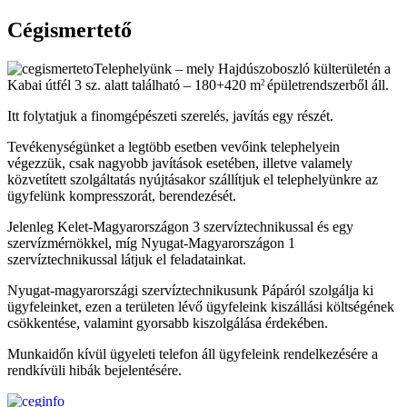
Cégismertető
Telephelyünk – mely Hajdúszoboszló külterületén a
Kabai útfél 3 sz. alatt található – 180+420 m
épületrendszerből áll.
2
Itt folytatjuk a finomgépészeti szerelés, javítás egy részét.
Tevékenységünket a legtöbb esetben vevőink telephelyein
végezzük, csak nagyobb javítások esetében, illetve valamely
közvetített szolgáltatás nyújtásakor szállítjuk el telephelyünkre az
ügyfelünk kompresszorát, berendezését.
Jelenleg Kelet-Magyarországon 3 szervíztechnikussal és egy
szervízmérnökkel, míg Nyugat-Magyarországon 1
szervíztechnikussal látjuk el feladatainkat.
Nyugat-magyarországi szervíztechnikusunk Pápáról szolgálja ki
ügyfeleinket, ezen a területen lévő ügyfeleink kiszállási költségének
csökkentése, valamint gyorsabb kiszolgálása érdekében.
Munkaidőn kívül ügyeleti telefon áll ügyfeleink rendelkezésére a
rendkívüli hibák bejelentésére.