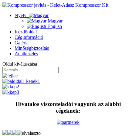
Nyelv:
Magyar
English
Kezdőoldal
Céginformáció
Galéria
Minőségbiztosítás
Adatkezelés
Oldal kiválasztása
Hivatalos viszonteladói vagyunk az alábbi
cégeknek: